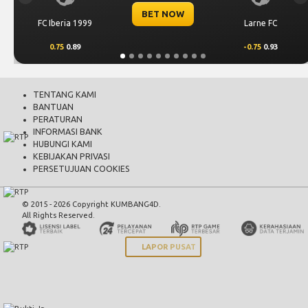
BET NOW
Larne FC
Sevilla
-0.75
0.93
0.25
0.95
TENTANG KAMI
BANTUAN
PERATURAN
INFORMASI BANK
HUBUNGI KAMI
KEBIJAKAN PRIVASI
PERSETUJUAN COOKIES
© 2015 - 2026 Copyright KUMBANG4D.
All Rights Reserved.
LAPOR PUSAT