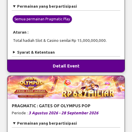
Permainan yang berpartisipasi
Semua permainan Pragmatic Play
Aturan :
Total hadiah Slot & Casino senilai Rp 15,000,000,000.
Syarat & Ketentuan
Detail Event
PRAGMATIC : GATES OF OLYMPUS POP
Periode :
3 Agustus 2026 - 28 September 2026
Permainan yang berpartisipasi